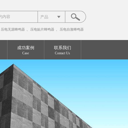
产品
、
、
、
压电无源蜂鸣器
压电贴片蜂鸣器
压电自激蜂鸣器
成功案例
联系我们
Case
Contact Us