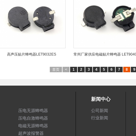
高声压贴片蜂鸣器LET9032ES
常州厂家供应电磁贴片蜂鸣器 LET9040
首页
<
1
2
3
4
5
6
7
8
9
新闻中心
压电无源蜂鸣器
公司新闻
行业新闻
压电自激蜂鸣器
电磁无源蜂鸣器
超声波报警器